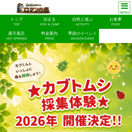
MENU
トップ
泊まる
自然と遊ぶ
お食事
TOP
STAY & CAMP
ACTIVITY
FOOD
露天風呂
料金案内
季節のイベント
HOT SPRINGS
PRICE
SEASON EVENT